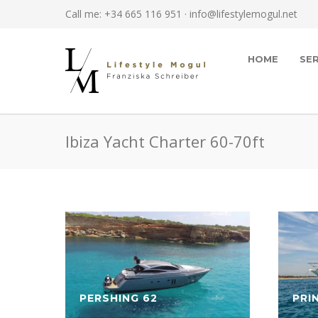
Call me: +34 665 116 951 ·
info@lifestylemogul.net
HOME
SE
Ibiza Yacht Charter 60-70ft
R 68
PERSHING 62
PRI