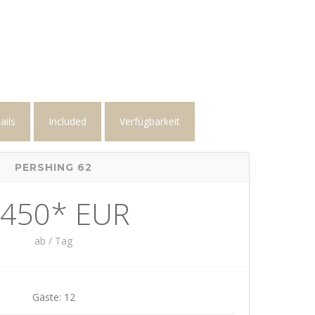
ails
Included
Verfügbarkeit
PERSHING 62
.450* EUR
ab / Tag
Gäste: 12