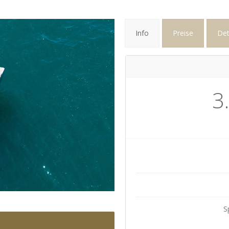
Info
Preise
Det
3
S