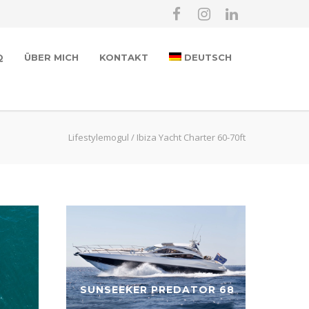
Q
ÜBER MICH
KONTAKT
DEUTSCH
Lifestylemogul
/
Ibiza Yacht Charter 60-70ft
SUNSEEKER PREDATOR 68
PER