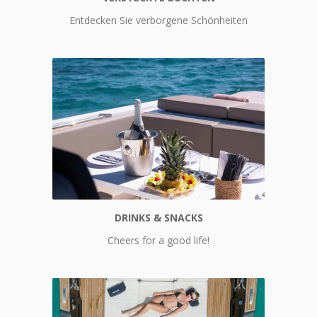
Versteckte Buchten
Entdecken Sie verborgene Schönheiten
DRINKS & SNACKS
Drinks & Snacks
Cheers for a good life!