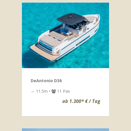
DeAntonio D36
⇔ 11.5m •
11 Pax
ab 1.300* € / Tag