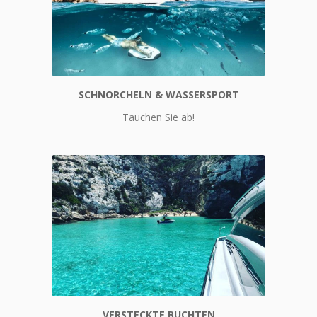
SCHNORCHELN & WASSERSPORT
Schnorcheln & Wassersport
Tauchen Sie ab!
VERSTECKTE BUCHTEN