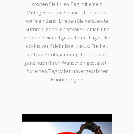
krönen Sie Ihren Tag mit einem
Mittagessen am Strand – barfuss im
warmen Sand. Erleben Sie versteckte
Buchten, geheimnissvolle Höhlen und
einen individuell gestalteten Tag voller
exklusiver Erlebnisse. Luxus, Freiheit
und pure Entspannung. Ihr Erlebnis,
ganz nach Ihren Wünschen gestaltet –
für einen Tag voller unvergesslicher
Erinnerungen!